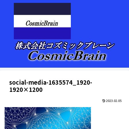
social-media-1635574_1920-
1920×1200
2023.02.05