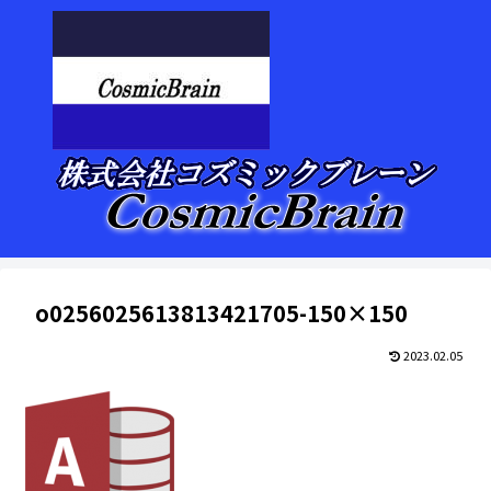
o0256025613813421705-150×150
2023.02.05